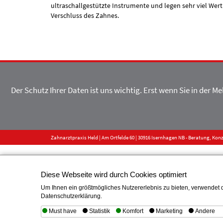
ultraschallgestützte Instrumente und legen sehr viel Wert
Verschluss des Zahnes.
Der Schutz Ihrer Daten ist uns wichtig. Erst wenn Sie in der 
Zahnarztpraxis Held | Am Ortfelde 60 | 30916 Isernhagen NB - Beratung, Ko
Diese Webseite wird durch Cookies optimiert
Um Ihnen ein größtmögliches Nutzererlebnis zu bieten, verwendet d
Datenschutzerklärung.
Must have
Statistik
Komfort
Marketing
Andere