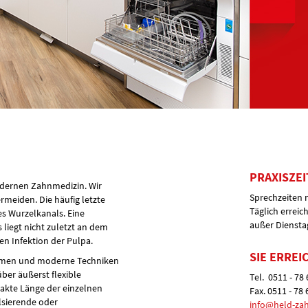
PRAXISZE
odernen Zahnmedizin. Wir
Sprechzeiten 
rmeiden. Die häufig letzte
Täglich erreic
s Wurzelkanals. Eine
außer Diensta
s liegt nicht zuletzt an dem
n Infektion der Pulpa.
SIE ERREI
ahmen und moderne Techniken
über äußerst flexible
Tel. 0511 - 78
akte Länge der einzelnen
Fax. 0511 - 78 
lsierende oder
info@held-zah