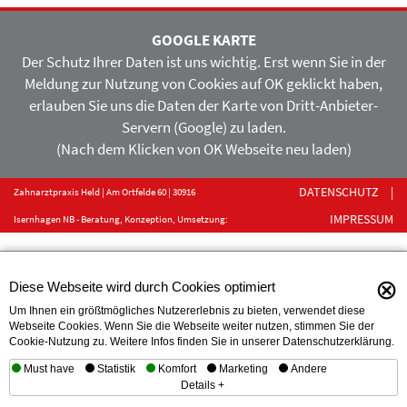
GOOGLE KARTE
Der Schutz Ihrer Daten ist uns wichtig. Erst wenn Sie in der
Meldung zur Nutzung von Cookies auf OK geklickt haben,
erlauben Sie uns die Daten der Karte von Dritt-Anbieter-
Servern (Google) zu laden.
(Nach dem Klicken von OK Webseite neu laden)
DATENSCHUTZ
|
Zahnarztpraxis Held | Am Ortfelde 60 | 30916
IMPRESSUM
Isernhagen NB - Beratung, Konzeption, Umsetzung:
SOL.Service Online, Hameln
⊗
Diese Webseite wird durch Cookies optimiert
Um Ihnen ein größtmögliches Nutzererlebnis zu bieten, verwendet diese
Webseite Cookies. Wenn Sie die Webseite weiter nutzen, stimmen Sie der
Cookie-Nutzung zu. Weitere Infos finden Sie in unserer Datenschutzerklärung.
Must have
Statistik
Komfort
Marketing
Andere
Details +